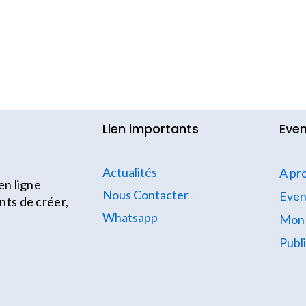
Lien importants
Even
Actualités
A pr
en ligne
Nous Contacter
Eve
ts de créer,
Whatsapp
Mon
Publ