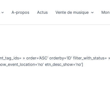
A-propos
Actus
Vente de musique
Mon
ent_tag_ids= » order=’ASC’ orderby=’ID’ filter_with_status= 
how_event_location=’no’ etn_desc_show=’no’]