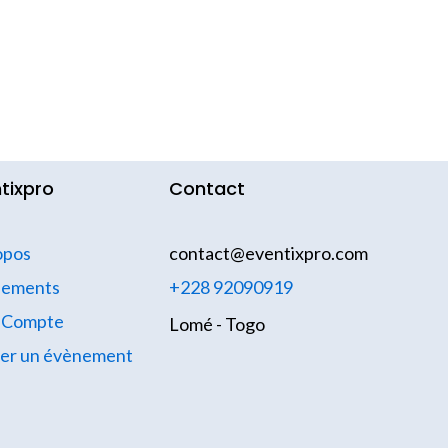
tixpro
Contact
opos
contact@eventixpro.com
nements
+228 92090919
 Compte
Lomé - Togo
ier un évènement