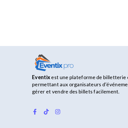
Eventix
est une plateforme de billetterie 
permettant aux organisateurs d’événemen
gérer et vendre des billets facilement.
F
T
I
a
i
n
c
k
s
e
t
t