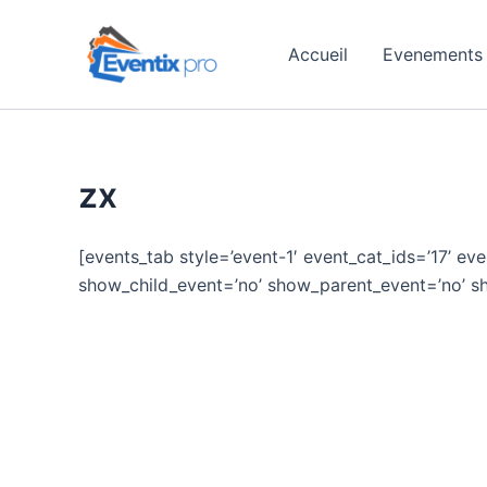
Aller
au
Accueil
Evenements
contenu
zx
[events_tab style=’event-1′ event_cat_ids=’17’ ev
show_child_event=’no’ show_parent_event=’no’ s