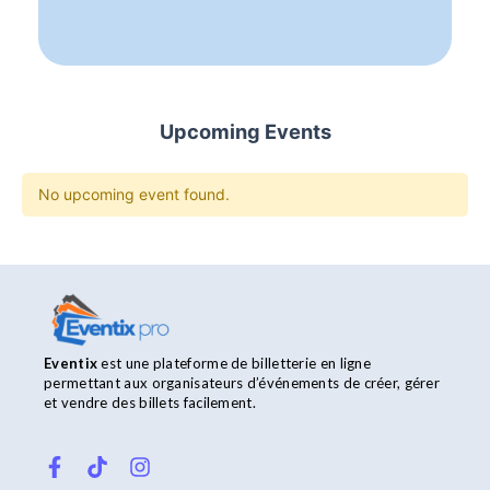
Upcoming Events
No upcoming event found.
Eventix
est une plateforme de billetterie en ligne
permettant aux organisateurs d’événements de créer, gérer
et vendre des billets facilement.
F
T
I
a
i
n