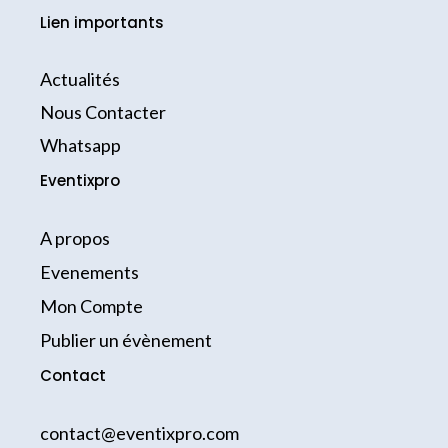
c
k
s
Lien importants
e
t
t
b
o
a
o
k
g
Actualités
o
r
k
a
Nous Contacter
-
m
Whatsapp
f
Eventixpro
A propos
Evenements
Mon Compte
Publier un évènement
Contact
contact@eventixpro.com