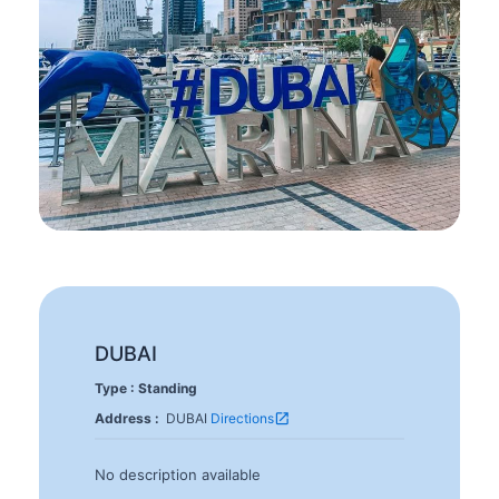
DUBAI
Type : Standing
open_in_new
Address :
DUBAI
Directions
No description available