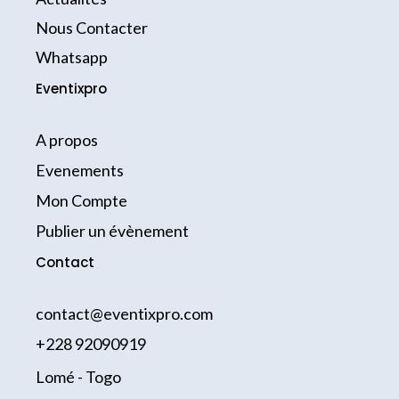
o
r
k
a
Nous Contacter
-
m
Whatsapp
f
Eventixpro
A propos
Evenements
Mon Compte
Publier un évènement
Contact
contact@eventixpro.com
+228 92090919
Lomé - Togo