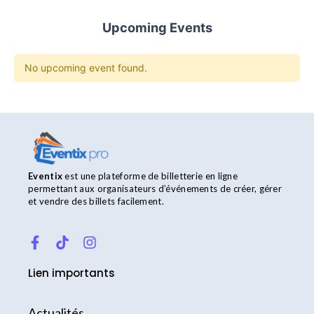
Upcoming Events
No upcoming event found.
Eventix
est une plateforme de billetterie en ligne
permettant aux organisateurs d’événements de créer, gérer
et vendre des billets facilement.
F
T
I
a
i
n
c
k
s
Lien importants
e
t
t
b
o
a
o
k
g
Actualités