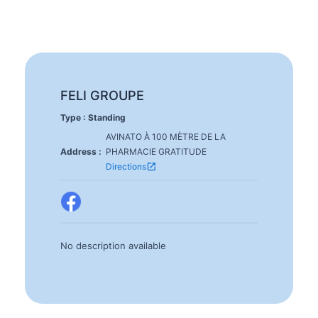
FELI GROUPE
Type : Standing
AVINATO À 100 MÈTRE DE LA
Address :
PHARMACIE GRATITUDE
open_in_new
Directions
No description available