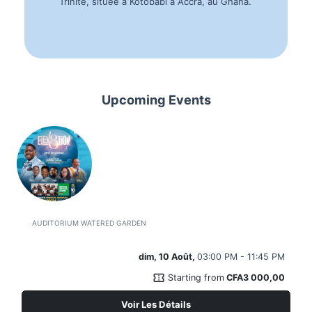
Trinité, située à Kotobabi à Accra, au Ghana.
Upcoming Events
ELEVATION 8
AUDITORIUM WATERED GARDEN
dim, 10 Août,
03:00 PM - 11:45 PM
confirmation_number
Starting from
CFA3 000,00
Voir Les Détails