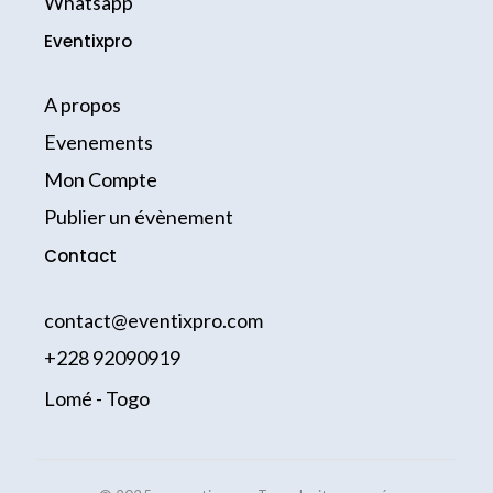
Whatsapp
f
Eventixpro
A propos
Evenements
Mon Compte
Publier un évènement
Contact
contact@eventixpro.com
+228 92090919
Lomé - Togo