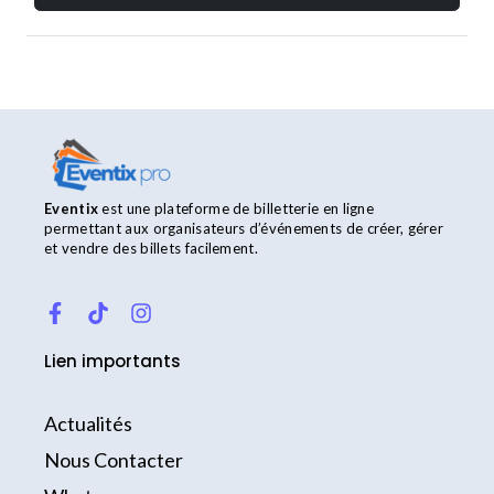
Eventix
est une plateforme de billetterie en ligne
permettant aux organisateurs d’événements de créer, gérer
et vendre des billets facilement.
F
T
I
a
i
n
c
k
s
Lien importants
e
t
t
b
o
a
o
k
g
Actualités
o
r
k
a
Nous Contacter
-
m