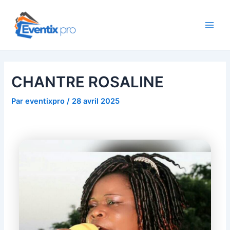
Aller
Navigation
Main
au
des
Men
contenu
articles
CHANTRE ROSALINE
Par
eventixpro
/
28 avril 2025