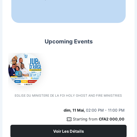
Upcoming Events
JUBILÉ D'ARGENT DE RADIO BONNE NOUVELLE
EGLISE DU MINISTERE DE LA FOI HOLY GHOST AND FIRE MINISTRIES
dim, 11 Mai,
02:00 PM - 11:00 PM
confirmation_number
Starting from
CFA2 000,00
Voir Les Détails