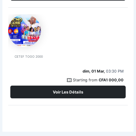
JERICHO PRAISE EXPERIENCE
CETEF TOGO 2000
dim, 01 Mar,
03:30 PM
confirmation_number
Starting from
CFA1 000,00
Voir Les Détails