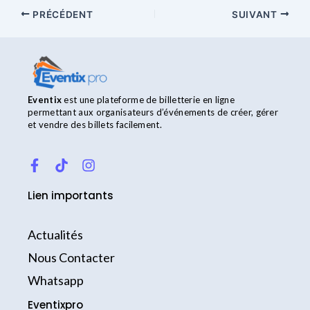
PRÉCÉDENT
SUIVANT
Eventix
est une plateforme de billetterie en ligne
permettant aux organisateurs d’événements de créer, gérer
et vendre des billets facilement.
F
T
I
a
i
n
c
k
s
Lien importants
e
t
t
b
o
a
o
k
g
Actualités
o
r
k
a
Nous Contacter
-
m
Whatsapp
f
Eventixpro