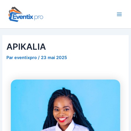
Aller
Navigation
Main
au
des
Men
contenu
articles
APIKALIA
Par
eventixpro
/
23 mai 2025