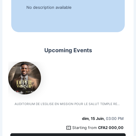
No description available
Upcoming Events
DEEPER WORSHIP 6
AUDITORIUM DE L'EGLISE EN MISSION POUR LE SALUT TEMPLE REHOBOTH
dim, 15 Juin,
03:00 PM
confirmation_number
Starting from
CFA2 000,00