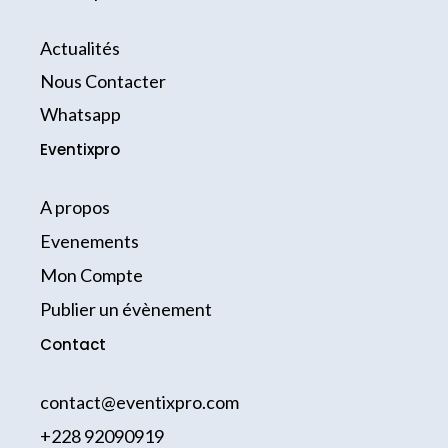
e
t
t
b
o
a
o
k
g
Actualités
o
r
k
a
Nous Contacter
-
m
Whatsapp
f
Eventixpro
A propos
Evenements
Mon Compte
Publier un évènement
Contact
contact@eventixpro.com
+228 92090919