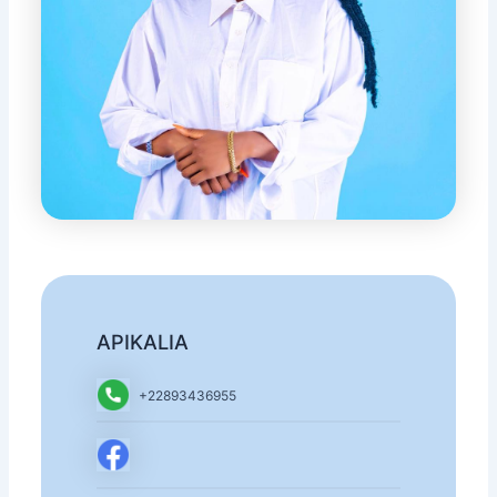
APIKALIA
+22893436955