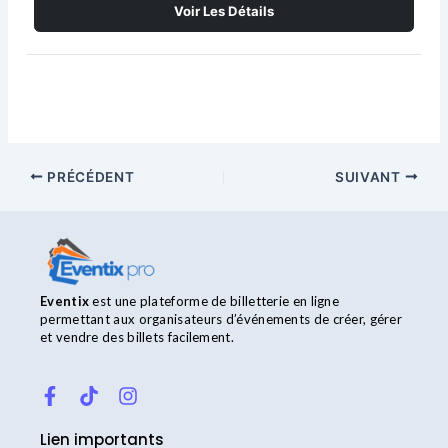
Voir Les Détails
PRÉCÉDENT
SUIVANT
Eventix
est une plateforme de billetterie en ligne
permettant aux organisateurs d’événements de créer, gérer
et vendre des billets facilement.
F
T
I
a
i
n
c
k
s
Lien importants