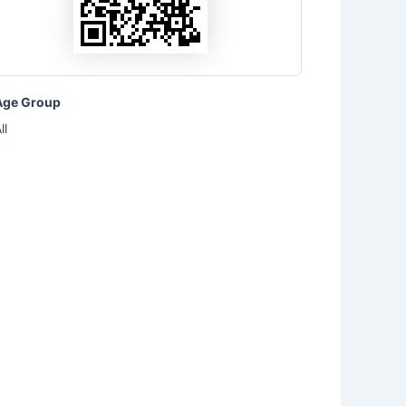
Age Group
ll