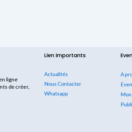
Lien importants
Even
Actualités
A pr
en ligne
Nous Contacter
Eve
ts de créer,
Whatsapp
Mon
Publ