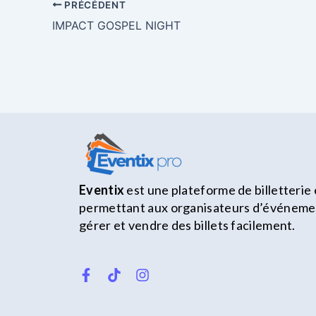
PRÉCÉDENT
IMPACT GOSPEL NIGHT
Eventix
est une plateforme de billetterie 
permettant aux organisateurs d’événemen
gérer et vendre des billets facilement.
F
T
I
a
i
n
c
k
s
e
t
t