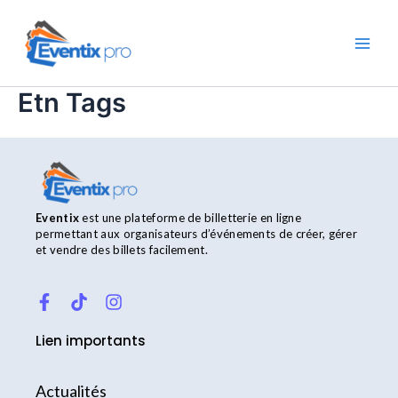
Aller
Main
au
Men
contenu
Etn Tags
Eventix
est une plateforme de billetterie en ligne
permettant aux organisateurs d’événements de créer, gérer
et vendre des billets facilement.
F
T
I
a
i
n
c
k
s
Lien importants
e
t
t
b
o
a
o
k
g
Actualités