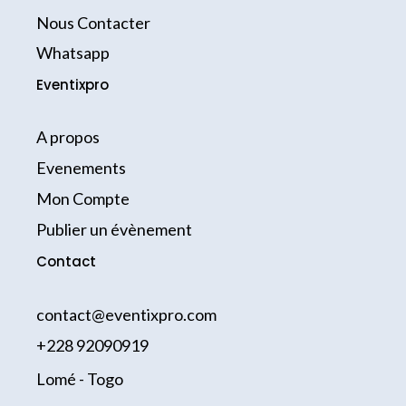
o
r
k
a
Nous Contacter
-
m
Whatsapp
f
Eventixpro
A propos
Evenements
Mon Compte
Publier un évènement
Contact
contact@eventixpro.com
+228 92090919
Lomé - Togo