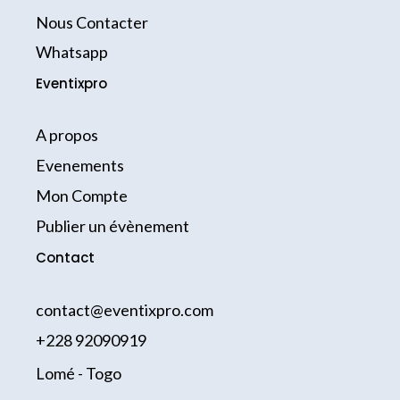
o
r
k
a
Nous Contacter
-
m
Whatsapp
f
Eventixpro
A propos
Evenements
Mon Compte
Publier un évènement
Contact
contact@eventixpro.com
+228 92090919
Lomé - Togo