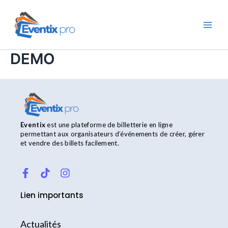
Aller
Main
au
Men
contenu
DEMO
Eventix
est une plateforme de billetterie en ligne
permettant aux organisateurs d’événements de créer, gérer
et vendre des billets facilement.
F
T
I
a
i
n
c
k
s
Lien importants
e
t
t
b
o
a
o
k
g
Actualités